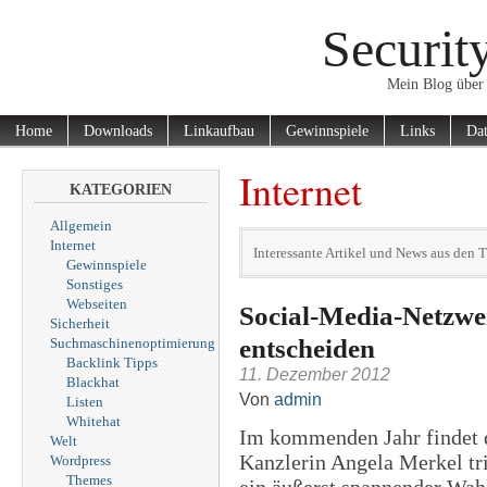
Securit
Mein Blog über 
Home
Downloads
Linkaufbau
Gewinnspiele
Links
Dat
Internet
KATEGORIEN
Allgemein
Internet
Interessante Artikel und News aus den Ti
Gewinnspiele
Sonstiges
Webseiten
Social-Media-Netzw
Sicherheit
entscheiden
Suchmaschinenoptimierung
Backlink Tipps
11. Dezember 2012
Blackhat
Von
admin
Listen
Whitehat
Im kommenden Jahr findet d
Welt
Kanzlerin Angela Merkel tri
Wordpress
Themes
ein äußerst spannender Wah