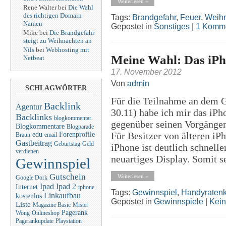
Weiterlesen »
Rene Walter bei
Die Wahl
des richtigen Domain
Tags:
Brandgefahr
,
Feuer
,
Weih
Namen
Gepostet in
Sonstiges
|
1 Komme
Mike bei
Die Brandgefahr
steigt zu Weihnachten an
Nils
bei
Webhosting mit
Meine Wahl: Das iPh
Netbeat
17. November 2012
Von
admin
SCHLAGWÖRTER
Für die Teilnahme an dem G
Backlink
Agentur
30.11) habe ich mir das iPh
Backlinks
blogkommentar
gegenüber seinen Vorgänger
Blogkommentare
Blogparade
Für Besitzer von älteren iP
edu
Forenprofile
Braun
email
Gastbeitrag
Geburtstag
Geld
iPhone ist deutlich schnelle
verdienen
neuartiges Display. Somit se
Gewinnspiel
Gutschein
Weiterlesen »
Google Dork
Ipad
Ipad 2
Internet
iphone
Tags:
Gewinnspiel
,
Handyratenk
Linkaufbau
kostenlos
Gepostet in
Gewinnspiele
|
Kei
Liste
Magazine Basic
Mister
Pagerank
Wong
Onlineshop
Pagerankupdate
Playstation