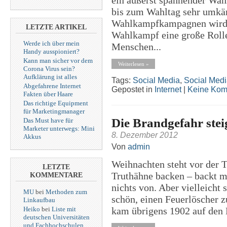
bis zum Wahltag sehr umkä
Wahlkampfkampagnen wird 
LETZTE ARTIKEL
Wahlkampf eine große Rolle
Werde ich über mein
Menschen...
Handy ausspioniert?
Kann man sicher vor dem
Weiterlesen »
Corona Virus sein?
Aufklärung ist alles
Tags:
Social Media
,
Social Med
Abgefahrene Internet
Gepostet in
Internet
|
Keine Kom
Fakten über Haare
Das richtige Equipment
für Marketingmanager
Die Brandgefahr stei
Das Must have für
Marketer unterwegs: Mini
8. Dezember 2012
Akkus
Von
admin
Weihnachten steht vor der T
LETZTE
Truthähne backen – backt m
KOMMENTARE
nichts von. Aber vielleicht 
MU
bei
Methoden zum
schön, einen Feuerlöscher z
Linkaufbau
Heiko
bei
Liste mit
kam übrigens 1902 auf den M
deutschen Universitäten
und Fachhochschulen