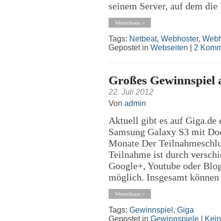
seinem Server, auf dem die
Weiterlesen »
Tags:
Netbeat
,
Webhoster
,
Webh
Gepostet in
Webseiten
|
2 Komm
Großes Gewinnspiel 
22. Juli 2012
Von
admin
Aktuell gibt es auf Giga.de
Samsung Galaxy S3 mit Dock
Monate Der Teilnahmeschlus
Teilnahme ist durch verschi
Google+, Youtube oder Blog
möglich. Insgesamt können b
Weiterlesen »
Tags:
Gewinnspiel
,
Giga
Gepostet in
Gewinnspiele
|
Kei