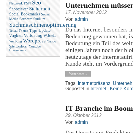
Seo
Unternehmen müssen
Netzwerk
PSN
Sicherheit
Shopclever
17. November 2012
Social Bookmarks
Social
Von
admin
Media
Software
Studium
Suchmaschinenoptimierung
Da das Internet besonders 
Update
Teliad
Tipps
Theme
Bedeutung gewonnen hat, ist
Verlosung
Vergleich
Webseite
Wordpress
Werbung
Yahoo
Bedeutung ein Teil des wel
Site Explorer
Youtube
einigen Jahren noch der bloß
Übersetzung
heutzutage der Internetaufri
Kunde steht im Vordergrund 
Weiterlesen »
Tags:
Internetpräsenz
,
Unterne
Gepostet in
Internet
|
Keine Kom
IT-Branche im Boom
29. Oktober 2012
Von
admin
Der Umsatz mit Produkten a