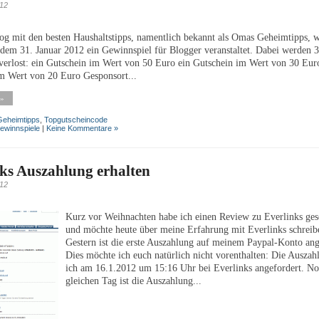
012
g mit den besten Haushaltstipps, namentlich bekannt als Omas Geheimtipps, w
 dem 31. Januar 2012 ein Gewinnspiel für Blogger veranstaltet. Dabei werden
verlost: ein Gutschein im Wert von 50 Euro ein Gutschein im Wert von 30 Eur
m Wert von 20 Euro Gesponsort...
 »
eheimtipps
,
Topgutscheincode
ewinnspiele
|
Keine Kommentare »
ks Auszahlung erhalten
012
Kurz vor Weihnachten habe ich einen Review zu Everlinks ges
und möchte heute über meine Erfahrung mit Everlinks schreib
Gestern ist die erste Auszahlung auf meinem Paypal-Konto a
Dies möchte ich euch natürlich nicht vorenthalten: Die Auszah
ich am 16.1.2012 um 15:16 Uhr bei Everlinks angefordert. N
gleichen Tag ist die Auszahlung...