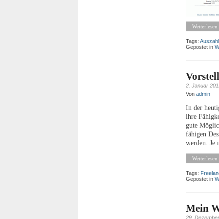
Weiterlesen
Tags:
Auszah
Gepostet in
W
Vorstel
2. Januar 201
Von
admin
In der heut
ihre Fähigke
gute Möglic
fähigen Des
werden. Je n
Weiterlesen
Tags:
Freelan
Gepostet in
W
Mein W
29. Dezember