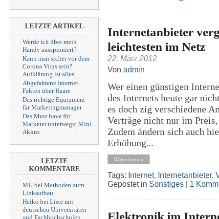
LETZTE ARTIKEL
Internetanbieter ver
Werde ich über mein
leichtesten im Netz
Handy ausspioniert?
22. März 2012
Kann man sicher vor dem
Corona Virus sein?
Von
admin
Aufklärung ist alles
Abgefahrene Internet
Wer einen günstigen Intern
Fakten über Haare
des Internets heute gar nich
Das richtige Equipment
es doch zig verschiedene An
für Marketingmanager
Das Must have für
Verträge nicht nur im Preis
Marketer unterwegs: Mini
Zudem ändern sich auch hie
Akkus
Erhöhung...
Weiterlesen »
LETZTE
KOMMENTARE
Tags:
Internet
,
Internetanbieter
,
Gepostet in
Sonstiges
|
1 Komme
MU
bei
Methoden zum
Linkaufbau
Heiko
bei
Liste mit
deutschen Universitäten
Elektronik im Intern
und Fachhochschulen