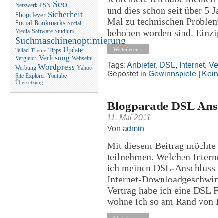
Seo
Netzwerk
PSN
und dies schon seit über 5 
Sicherheit
Shopclever
Mal zu technischen Problem
Social Bookmarks
Social
behoben worden sind. Einzig
Media
Software
Studium
Suchmaschinenoptimierung
Weiterlesen »
Update
Teliad
Tipps
Theme
Verlosung
Vergleich
Webseite
Tags:
Anbieter
,
DSL
,
Internet
,
Ve
Wordpress
Werbung
Yahoo
Gepostet in
Gewinnspiele
|
Kei
Site Explorer
Youtube
Übersetzung
Blogparade DSL Ans
11. Mai 2011
Von
admin
Mit diesem Beitrag möchte 
teilnehmen. Welchen Intern
ich meinen DSL-Anschluss 
Internet-Downloadgeschwind
Vertrag habe ich eine DSL F
wohne ich so am Rand von D
Weiterlesen »