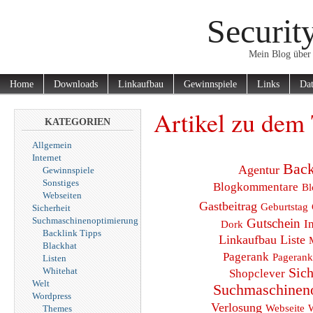
Securit
Mein Blog über 
Home
Downloads
Linkaufbau
Gewinnspiele
Links
Dat
Artikel zu dem 
KATEGORIEN
Allgemein
Internet
Back
Agentur
Gewinnspiele
Sonstiges
Blogkommentare
Bl
Webseiten
Gastbeitrag
Geburtstag
Sicherheit
Suchmaschinenoptimierung
Gutschein
I
Dork
Backlink Tipps
Linkaufbau
Liste
Blackhat
Pagerank
Pagerank
Listen
Sich
Whitehat
Shopclever
Welt
Suchmaschinen
Wordpress
Verlosung
Webseite
Themes