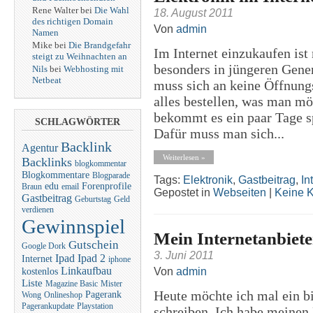
Rene Walter bei
Die Wahl
18. August 2011
des richtigen Domain
Von
admin
Namen
Mike bei
Die Brandgefahr
Im Internet einzukaufen ist 
steigt zu Weihnachten an
besonders in jüngeren Gener
Nils
bei
Webhosting mit
Netbeat
muss sich an keine Öffnung
alles bestellen, was man m
bekommt es ein paar Tage sp
SCHLAGWÖRTER
Dafür muss man sich...
Backlink
Agentur
Weiterlesen »
Backlinks
blogkommentar
Blogkommentare
Blogparade
Tags:
Elektronik
,
Gastbeitrag
,
In
edu
Forenprofile
Braun
email
Gepostet in
Webseiten
|
Keine 
Gastbeitrag
Geburtstag
Geld
verdienen
Gewinnspiel
Mein Internetanbiete
Gutschein
Google Dork
3. Juni 2011
Ipad
Ipad 2
Internet
iphone
Linkaufbau
Von
admin
kostenlos
Liste
Magazine Basic
Mister
Heute möchte ich mal ein b
Pagerank
Wong
Onlineshop
Pagerankupdate
Playstation
schreiben. Ich habe meinen