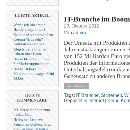
LETZTE ARTIKEL
IT-Branche im Boom
Werde ich über mein
29. Oktober 2012
Handy ausspioniert?
Von
admin
Kann man sicher vor dem
Corona Virus sein?
Der Umsatz mit Produkten a
Aufklärung ist alles
Jahren stark zugenommen. 
Abgefahrene Internet
Fakten über Haare
von 152 Milliarden Euro ger
Das richtige Equipment
Produkten der Information
für Marketingmanager
Unterhaltungselektronik zu
Das Must have für
Marketer unterwegs: Mini
Gegensatz zu anderen Branc
Akkus
Weiterlesen »
Tags:
IT Branche
,
Sicherheit
,
Wi
LETZTE
Gepostet in
Internet
|
Keine Kom
KOMMENTARE
MU
bei
Methoden zum
Linkaufbau
Heiko
bei
Liste mit
deutschen Universitäten
und Fachhochschulen