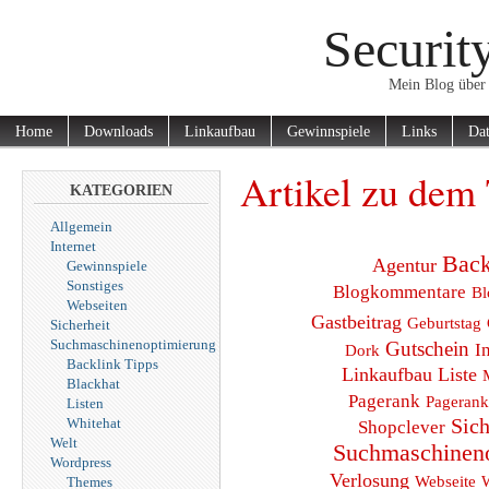
Securit
Mein Blog über 
Home
Downloads
Linkaufbau
Gewinnspiele
Links
Dat
Artikel zu dem 
KATEGORIEN
Allgemein
Internet
Back
Agentur
Gewinnspiele
Sonstiges
Blogkommentare
Bl
Webseiten
Gastbeitrag
Geburtstag
Sicherheit
Suchmaschinenoptimierung
Gutschein
I
Dork
Backlink Tipps
Linkaufbau
Liste
Blackhat
Pagerank
Pagerank
Listen
Sich
Whitehat
Shopclever
Welt
Suchmaschinen
Wordpress
Verlosung
Webseite
Themes