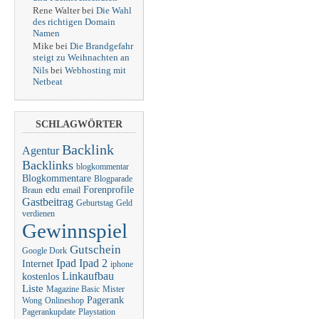
Rene Walter bei
Die Wahl
des richtigen Domain
Namen
Mike bei
Die Brandgefahr
steigt zu Weihnachten an
Nils
bei
Webhosting mit
Netbeat
SCHLAGWÖRTER
Backlink
Agentur
Backlinks
blogkommentar
Blogkommentare
Blogparade
edu
Forenprofile
Braun
email
Gastbeitrag
Geburtstag
Geld
verdienen
Gewinnspiel
Gutschein
Google Dork
Ipad
Ipad 2
Internet
iphone
Linkaufbau
kostenlos
Liste
Magazine Basic
Mister
Pagerank
Wong
Onlineshop
Pagerankupdate
Playstation