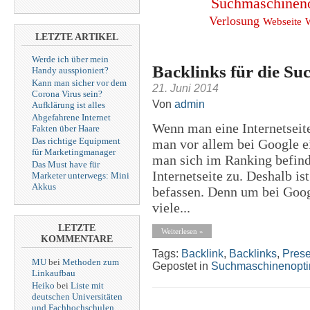
Suchmaschinen
Verlosung
Webseite
LETZTE ARTIKEL
Werde ich über mein
Backlinks für die S
Handy ausspioniert?
Kann man sicher vor dem
21. Juni 2014
Corona Virus sein?
Von
admin
Aufklärung ist alles
Abgefahrene Internet
Wenn man eine Internetseite
Fakten über Haare
Das richtige Equipment
man vor allem bei Google e
für Marketingmanager
man sich im Ranking befinde
Das Must have für
Internetseite zu. Deshalb i
Marketer unterwegs: Mini
Akkus
befassen. Denn um bei Googl
viele...
LETZTE
Weiterlesen »
KOMMENTARE
Tags:
Backlink
,
Backlinks
,
Prese
MU
bei
Methoden zum
Gepostet in
Suchmaschinenopti
Linkaufbau
Heiko
bei
Liste mit
deutschen Universitäten
und Fachhochschulen