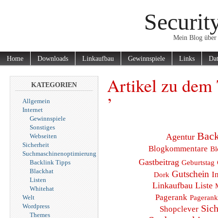
Securit
Mein Blog über 
Home
Downloads
Linkaufbau
Gewinnspiele
Links
Dat
Artikel zu dem 
KATEGORIEN
’
Allgemein
Internet
Gewinnspiele
Sonstiges
Back
Agentur
Webseiten
Sicherheit
Blogkommentare
Bl
Suchmaschinenoptimierung
Gastbeitrag
Geburtstag
Backlink Tipps
Blackhat
Gutschein
I
Dork
Listen
Linkaufbau
Liste
Whitehat
Pagerank
Pagerank
Welt
Wordpress
Sich
Shopclever
Themes