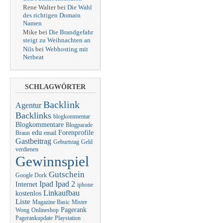
Rene Walter bei
Die Wahl
des richtigen Domain
Namen
Mike bei
Die Brandgefahr
steigt zu Weihnachten an
Nils
bei
Webhosting mit
Netbeat
SCHLAGWÖRTER
Backlink
Agentur
Backlinks
blogkommentar
Blogkommentare
Blogparade
edu
Forenprofile
Braun
email
Gastbeitrag
Geburtstag
Geld
verdienen
Gewinnspiel
Gutschein
Google Dork
Ipad
Ipad 2
Internet
iphone
Linkaufbau
kostenlos
Liste
Magazine Basic
Mister
Pagerank
Wong
Onlineshop
Pagerankupdate
Playstation