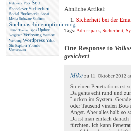
Seo
Netzwerk
PSN
Ähnliche Artikel:
Sicherheit
Shopclever
Social Bookmarks
Social
Sicherheit bei der Em
Media
Software
Studium
Suchmaschinenoptimierung
Tags:
Adresspark
,
Sicherheit
,
Sy
Update
Teliad
Tipps
Theme
Verlosung
Vergleich
Webseite
Wordpress
Werbung
Yahoo
Site Explorer
Youtube
One Response to
Volks
Übersetzung
gesichert
Mike
zu 11. Oktober 2012 a
So einen Penetrationstest s
Da gehts echt rund und zum
Lücken im System. Gerade
oder Tausend viralen Bots 
Angst. Aber alles halb so s
Da ist man einfach danach 
fürchten. Ich kann Penetra