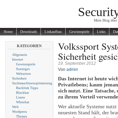
Securit
Mein Blog über 
Home
Downloads
Linkaufbau
Gewinnspiele
Links
Dat
Volkssport Syst
KATEGORIEN
Sicherheit gesic
Allgemein
Internet
19. September 2012
Gewinnspiele
Sonstiges
Von
admin
Webseiten
Das Internet ist heute wic
Sicherheit
Suchmaschinenoptimierung
Privatlebens; kaum jeman
Backlink Tipps
sich nutzt. Eine Tatsache
Blackhat
zu ihrem Vorteil verwende
Listen
Whitehat
Wer aktuelle Systeme nutzt
Welt
Wordpress
neuesten Stand hält, der br
Themes