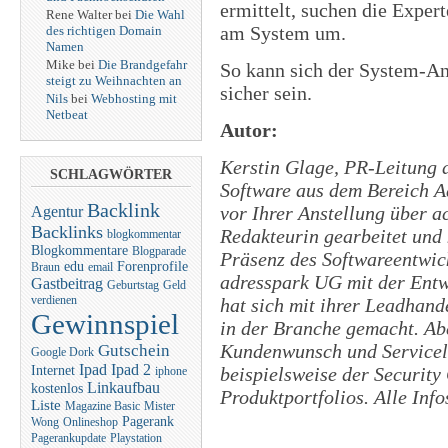
ermittelt, suchen die Exper
Rene Walter bei
Die Wahl
am System um.
des richtigen Domain
Namen
Mike bei
Die Brandgefahr
So kann sich der System-An
steigt zu Weihnachten an
sicher sein.
Nils
bei
Webhosting mit
Netbeat
Autor:
Kerstin Glage, PR-Leitung 
SCHLAGWÖRTER
Software aus dem Bereich 
Backlink
vor Ihrer Anstellung über a
Agentur
Backlinks
Redakteurin gearbeitet und
blogkommentar
Blogkommentare
Blogparade
Präsenz des Softwareentwick
edu
Forenprofile
Braun
email
adresspark UG mit der Entwi
Gastbeitrag
Geburtstag
Geld
verdienen
hat sich mit ihrer Leadhan
Gewinnspiel
in der Branche gemacht. A
Kundenwunsch und Servicel
Gutschein
Google Dork
Ipad
Ipad 2
beispielsweise der Security 
Internet
iphone
Linkaufbau
kostenlos
Produktportfolios. Alle Inf
Liste
Magazine Basic
Mister
Pagerank
Wong
Onlineshop
Pagerankupdate
Playstation