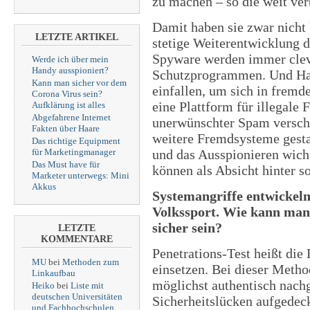
zu machen – so die weit ver
Damit haben sie zwar nicht
LETZTE ARTIKEL
stetige Weiterentwicklung d
Spyware werden immer cleve
Werde ich über mein
Handy ausspioniert?
Schutzprogrammen. Und Hac
Kann man sicher vor dem
einfallen, um sich in fremd
Corona Virus sein?
eine Plattform für illegale 
Aufklärung ist alles
Abgefahrene Internet
unerwünschter Spam verschi
Fakten über Haare
weitere Fremdsysteme gesta
Das richtige Equipment
und das Ausspionieren wich
für Marketingmanager
Das Must have für
können als Absicht hinter s
Marketer unterwegs: Mini
Akkus
Systemangriffe entwickel
Volkssport. Wie kann man 
sicher sein?
LETZTE
KOMMENTARE
Penetrations-Test heißt die 
MU
bei
Methoden zum
einsetzen. Bei dieser Metho
Linkaufbau
möglichst authentisch nachg
Heiko
bei
Liste mit
deutschen Universitäten
Sicherheitslücken aufgedec
und Fachhochschulen