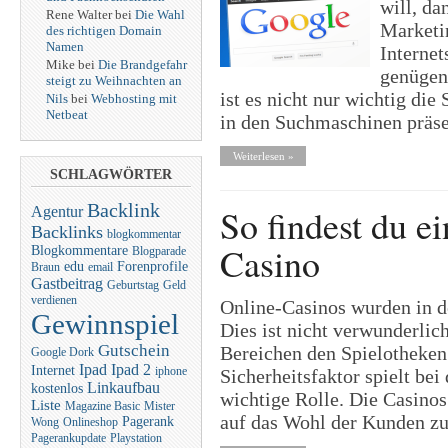
will, da
Rene Walter bei
Die Wahl
Marketi
des richtigen Domain
Namen
Internet
Mike bei
Die Brandgefahr
genügend
steigt zu Weihnachten an
ist es nicht nur wichtig die
Nils
bei
Webhosting mit
Netbeat
in den Suchmaschinen präsen
Weiterlesen »
SCHLAGWÖRTER
Backlink
So findest du e
Agentur
Backlinks
blogkommentar
Casino
Blogkommentare
Blogparade
edu
Forenprofile
Braun
email
Gastbeitrag
Geburtstag
Geld
verdienen
Online-Casinos wurden in d
Gewinnspiel
Dies ist nicht verwunderlic
Gutschein
Bereichen den Spielotheken
Google Dork
Ipad
Ipad 2
Internet
iphone
Sicherheitsfaktor spielt bei
Linkaufbau
kostenlos
wichtige Rolle. Die Casinos
Liste
Magazine Basic
Mister
auf das Wohl der Kunden zu 
Pagerank
Wong
Onlineshop
Pagerankupdate
Playstation