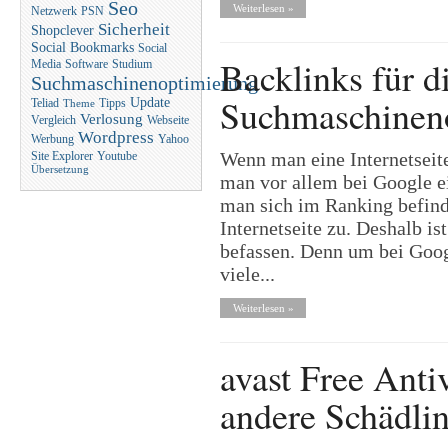
Seo
Weiterlesen »
Netzwerk
PSN
Sicherheit
Shopclever
Social Bookmarks
Social
Backlinks für d
Media
Software
Studium
Suchmaschinenoptimierung
Suchmaschinen
Update
Teliad
Tipps
Theme
Verlosung
Vergleich
Webseite
Wordpress
Werbung
Yahoo
Wenn man eine Internetseite
Site Explorer
Youtube
Übersetzung
man vor allem bei Google e
man sich im Ranking befinde
Internetseite zu. Deshalb i
befassen. Denn um bei Googl
viele...
Weiterlesen »
avast Free Anti
andere Schädli