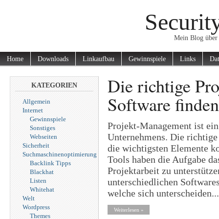
Securit
Mein Blog über 
Home
Downloads
Linkaufbau
Gewinnspiele
Links
Dat
Die richtige P
KATEGORIEN
Software finden
Allgemein
Internet
Gewinnspiele
Projekt-Management ist ein 
Sonstiges
Unternehmens. Die richtige 
Webseiten
Sicherheit
die wichtigsten Elemente k
Suchmaschinenoptimierung
Tools haben die Aufgabe da
Backlink Tipps
Projektarbeit zu unterstütz
Blackhat
unterschiedlichen Softwares
Listen
Whitehat
welche sich unterscheiden...
Welt
Wordpress
Weiterlesen »
Themes