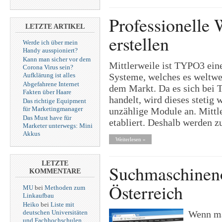
Professionelle
LETZTE ARTIKEL
erstellen
Werde ich über mein
Handy ausspioniert?
Kann man sicher vor dem
Mittlerweile ist TYPO3 ein
Corona Virus sein?
Systeme, welches es weltwei
Aufklärung ist alles
Abgefahrene Internet
dem Markt. Da es sich be
Fakten über Haare
handelt, wird dieses stetig 
Das richtige Equipment
für Marketingmanager
unzählige Module an. Mittl
Das Must have für
etabliert. Deshalb werden 
Marketer unterwegs: Mini
Akkus
Weiterlesen »
LETZTE
Suchmaschinen
KOMMENTARE
Österreich
MU
bei
Methoden zum
Linkaufbau
Heiko
bei
Liste mit
deutschen Universitäten
Wenn man
und Fachhochschulen