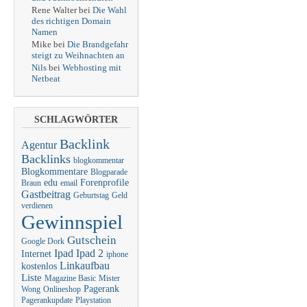
Rene Walter bei
Die Wahl
des richtigen Domain
Namen
Mike bei
Die Brandgefahr
steigt zu Weihnachten an
Nils
bei
Webhosting mit
Netbeat
SCHLAGWÖRTER
Backlink
Agentur
Backlinks
blogkommentar
Blogkommentare
Blogparade
edu
Forenprofile
Braun
email
Gastbeitrag
Geburtstag
Geld
verdienen
Gewinnspiel
Gutschein
Google Dork
Ipad
Ipad 2
Internet
iphone
Linkaufbau
kostenlos
Liste
Magazine Basic
Mister
Pagerank
Wong
Onlineshop
Pagerankupdate
Playstation