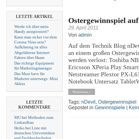
LETZTE ARTIKEL
Ostergewinnspiel auf
Werde ich über mein
29. April 2011
Handy ausspioniert?
Von
admin
Kann man sicher vor dem
Corona Virus sein?
Auf dem Technik Blog nDevi
Aufklärung ist alles
an einem großen Ostergewin
Abgefahrene Internet
Fakten über Haare
werden verlost: Toshiba N
Das richtige Equipment
Ericsson XPeria Play Smar
für Marketingmanager
Netstreamer Plextor PX-L6
Das Must have für
Marketer unterwegs: Mini
Notebook Untersatz TabletW
Akkus
Weiterlesen »
Tags:
nDevil
,
Ostergewinnspiel
LETZTE
Gepostet in
Gewinnspiele
|
Kei
KOMMENTARE
MU
bei
Methoden zum
Linkaufbau
Heiko
bei
Liste mit
deutschen Universitäten
und Fachhochschulen