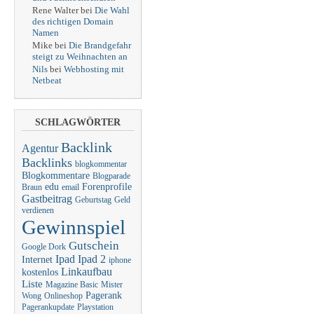
Rene Walter bei
Die Wahl
des richtigen Domain
Namen
Mike bei
Die Brandgefahr
steigt zu Weihnachten an
Nils
bei
Webhosting mit
Netbeat
SCHLAGWÖRTER
Backlink
Agentur
Backlinks
blogkommentar
Blogkommentare
Blogparade
edu
Forenprofile
Braun
email
Gastbeitrag
Geburtstag
Geld
verdienen
Gewinnspiel
Gutschein
Google Dork
Ipad
Ipad 2
Internet
iphone
Linkaufbau
kostenlos
Liste
Magazine Basic
Mister
Pagerank
Wong
Onlineshop
Pagerankupdate
Playstation