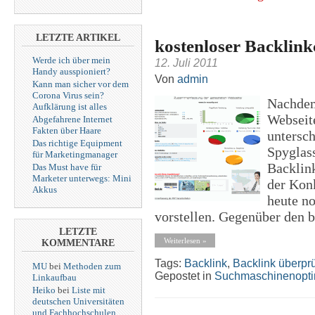
LETZTE ARTIKEL
kostenloser Backlink
Werde ich über mein
12. Juli 2011
Handy ausspioniert?
Von
admin
Kann man sicher vor dem
Corona Virus sein?
Nachdem
Aufklärung ist alles
Webseit
Abgefahrene Internet
Fakten über Haare
untersch
Das richtige Equipment
Spyglass
für Marketingmanager
Backlink
Das Must have für
Marketer unterwegs: Mini
der Konk
Akkus
heute n
vorstellen. Gegenüber den b
LETZTE
Weiterlesen »
KOMMENTARE
Tags:
Backlink
,
Backlink überpr
MU
bei
Methoden zum
Gepostet in
Suchmaschinenopti
Linkaufbau
Heiko
bei
Liste mit
deutschen Universitäten
und Fachhochschulen