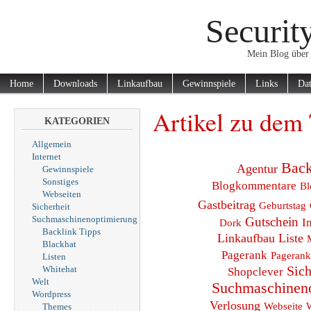
Securit
Mein Blog über 
Home
Downloads
Linkaufbau
Gewinnspiele
Links
Dat
Artikel zu dem 
KATEGORIEN
Allgemein
Internet
Back
Agentur
Gewinnspiele
Sonstiges
Blogkommentare
Bl
Webseiten
Gastbeitrag
Geburtstag
Sicherheit
Suchmaschinenoptimierung
Gutschein
I
Dork
Backlink Tipps
Linkaufbau
Liste
Blackhat
Pagerank
Pagerank
Listen
Sich
Whitehat
Shopclever
Welt
Suchmaschinen
Wordpress
Verlosung
Webseite
Themes