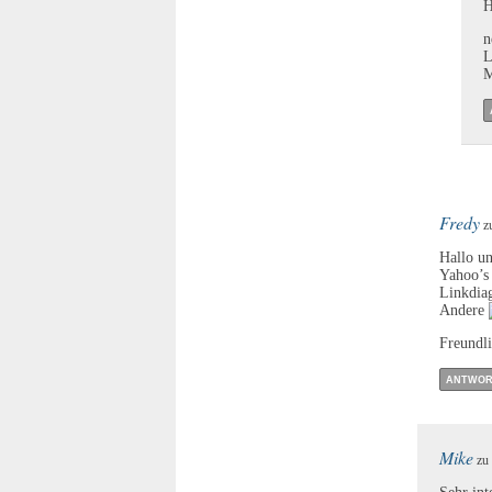
H
n
L
M
Fredy
zu
Hallo un
Yahoo’s 
Linkdia
Andere
Freundl
ANTWOR
Mike
zu 