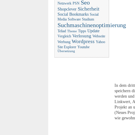
Seo
Netzwerk
PSN
Sicherheit
Shopclever
Social Bookmarks
Social
Media
Software
Studium
Suchmaschinenoptimierung
Update
Teliad
Tipps
Theme
Verlosung
Vergleich
Webseite
Wordpress
Werbung
Yahoo
Site Explorer
Youtube
Übersetzung
In dem drit
speichern d
werden und 
Linkwert, A
Projekt an 
(Neues Proj
wie gewohnt