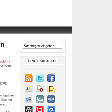
en
FINDE MICH AUF
acklink
Webseite
rgang
nk-Analyse
n Mal ein
ieren.