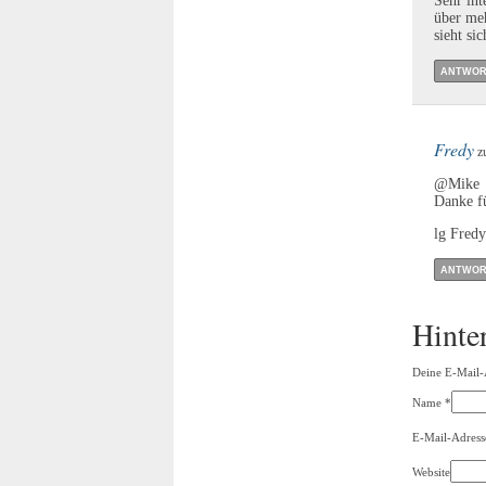
Sehr int
über meh
sieht si
ANTWOR
Fredy
zu
@Mike
Danke fü
lg Fredy
ANTWOR
Hinte
Deine E-Mail-A
Name
*
E-Mail-Adress
Website