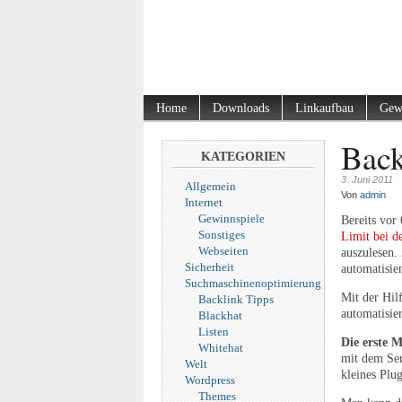
Home
Downloads
Linkaufbau
Gew
Back
KATEGORIEN
3. Juni 2011
Allgemein
Von
admin
Internet
Gewinnspiele
Bereits vor
Sonstiges
Limit bei d
Webseiten
auszulesen.
Sicherheit
automatisie
Suchmaschinenoptimierung
Mit der Hil
Backlink Tipps
automatisie
Blackhat
Listen
Die erste 
Whitehat
mit dem Se
Welt
kleines Plu
Wordpress
Themes