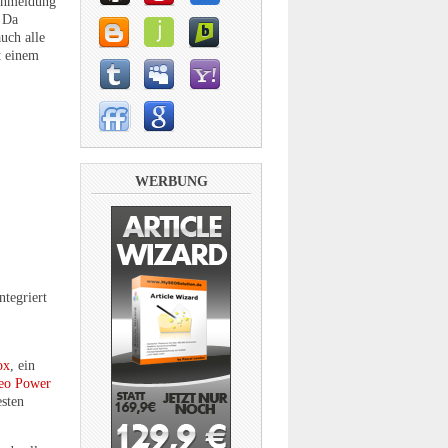
 Anmeldung
. Da
uch alle
t einem
WERBUNG
ntegriert
ox
, ein
eo Power
esten