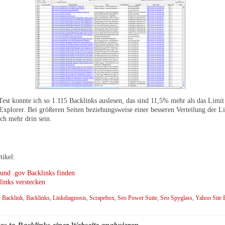
est konnte ich so 1.115 Backlinks auslesen, das sind 11,5% mehr als das Limi
Explorer. Bei größeren Seiten beziehungsweise einer besseren Verteilung der L
ch mehr drin sein.
tikel:
 und .gov Backlinks finden
links verstecken
,
Backlink
,
Backlinks
,
Linkdiagnosis
,
Scrapebox
,
Seo Power Suite
,
Seo Spyglass
,
Yahoo Site 