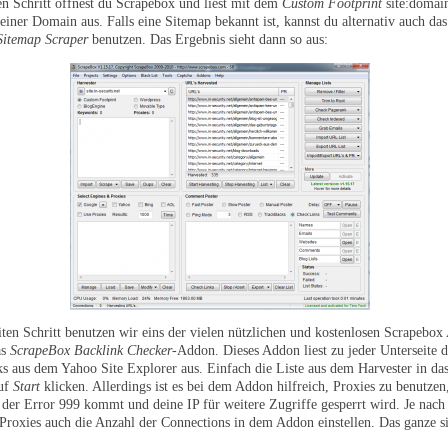
en Schritt öffnest du Scrapebox und liest mit dem
Custom Footprint
site:domain
 einer Domain aus. Falls eine Sitemap bekannt ist, kannst du alternativ auch da
Sitemap Scraper
benutzen. Das Ergebnis sieht dann so aus:
ten Schritt benutzen wir eins der vielen nützlichen und kostenlosen Scrapebox
as
ScrapeBox Backlink Checker
-Addon. Dieses Addon liest zu jeder Unterseite
ks aus dem Yahoo Site Explorer aus. Einfach die Liste aus dem Harvester in d
auf
Start
klicken. Allerdings ist es bei dem Addon hilfreich, Proxies zu benutzen,
l der Error 999 kommt und deine IP für weitere Zugriffe gesperrt wird. Je nach
 Proxies auch die Anzahl der Connections in dem Addon einstellen. Das ganze s