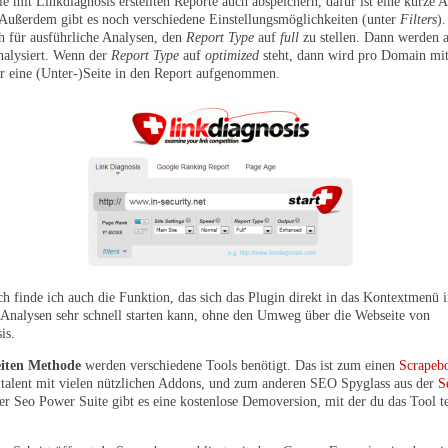
e mit Linkdiagnosis erstellten Reporte auch abspeichern, dafür ist eine kurze
Außerdem gibt es noch verschiedene Einstellungsmöglichkeiten (unter
Filters
)
h für ausführliche Analysen, den
Report Type
auf
full
zu stellen. Dann werden a
nalysiert. Wenn der
Report Type
auf
optimized
steht, dann wird pro Domain mi
r eine (Unter-)Seite in den Report aufgenommen.
ch finde ich auch die Funktion, das sich das Plugin direkt in das Kontextmenü i
Analysen sehr schnell starten kann, ohne den Umweg über die Webseite von
is.
eiten Methode
werden verschiedene Tools benötigt. Das ist zum einen
Scrapeb
italent mit vielen nützlichen Addons, und zum anderen SEO Spyglass aus der
S
der Seo Power Suite gibt es eine kostenlose Demoversion, mit der du das Tool t