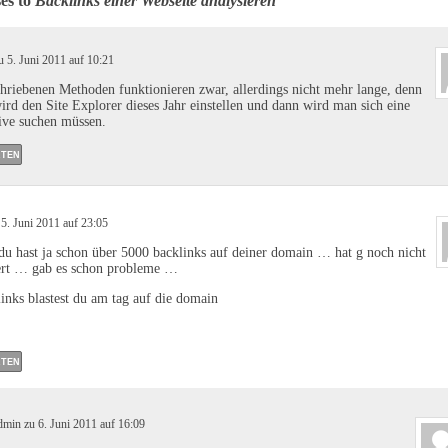
es to
Backlinks einer Webseite analysieren
 5. Juni 2011 auf 10:21
hriebenen Methoden funktionieren zwar, allerdings nicht mehr lange, denn
rd den Site Explorer dieses Jahr einstellen und dann wird man sich eine
ive suchen müssen.
TEN
 5. Juni 2011 auf 23:05
 hast ja schon über 5000 backlinks auf deiner domain … hat g noch nicht
rt … gab es schon probleme …
links blastest du am tag auf die domain
TEN
dmin zu 6. Juni 2011 auf 16:09