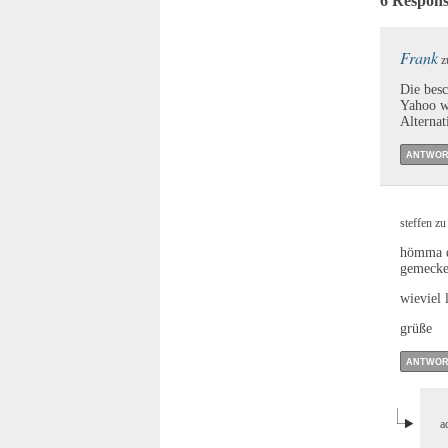
6 Respons
Frank
zu
Die besc
Yahoo wi
Alternat
ANTWOR
steffen zu
hömma du
gemecke
wieviel 
grüße
ANTWOR
a