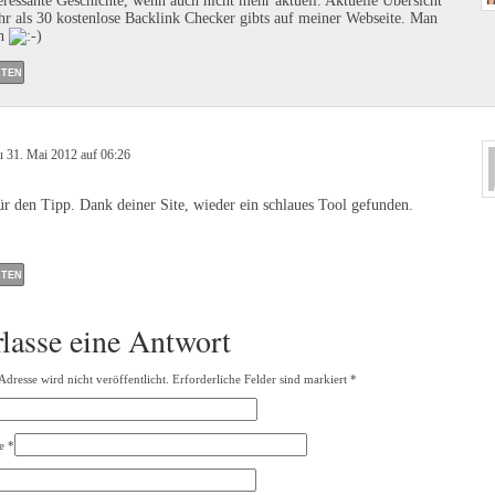
eressante Geschichte, wenn auch nicht mehr aktuell. Aktuelle Übersicht
r als 30 kostenlose Backlink Checker gibts auf meiner Webseite. Man
ch
TEN
 31. Mai 2012 auf 06:26
r den Tipp. Dank deiner Site, wieder ein schlaues Tool gefunden.
TEN
rlasse eine Antwort
dresse wird nicht veröffentlicht. Erforderliche Felder sind markiert
*
e
*