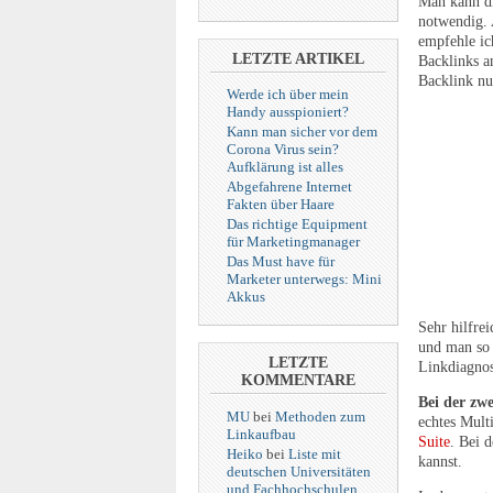
Man kann di
notwendig. 
empfehle ic
LETZTE ARTIKEL
Backlinks a
Backlink nu
Werde ich über mein
Handy ausspioniert?
Kann man sicher vor dem
Corona Virus sein?
Aufklärung ist alles
Abgefahrene Internet
Fakten über Haare
Das richtige Equipment
für Marketingmanager
Das Must have für
Marketer unterwegs: Mini
Akkus
Sehr hilfrei
und man so 
LETZTE
Linkdiagnos
KOMMENTARE
Bei der zw
MU
bei
Methoden zum
echtes Mult
Linkaufbau
Suite
. Bei 
Heiko
bei
Liste mit
kannst.
deutschen Universitäten
und Fachhochschulen