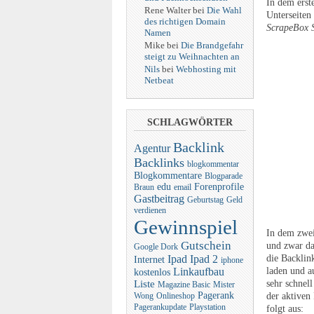
In dem erst
Rene Walter bei
Die Wahl
Unterseiten
des richtigen Domain
ScrapeBox 
Namen
Mike bei
Die Brandgefahr
steigt zu Weihnachten an
Nils
bei
Webhosting mit
Netbeat
SCHLAGWÖRTER
Backlink
Agentur
Backlinks
blogkommentar
Blogkommentare
Blogparade
edu
Forenprofile
Braun
email
Gastbeitrag
Geburtstag
Geld
verdienen
Gewinnspiel
In dem zwei
Gutschein
und zwar d
Google Dork
die Backlin
Ipad
Ipad 2
Internet
iphone
laden und 
Linkaufbau
kostenlos
sehr schnel
Liste
Magazine Basic
Mister
Pagerank
der aktiven
Wong
Onlineshop
Pagerankupdate
Playstation
folgt aus: