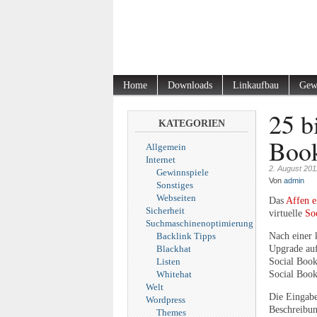
Home
Downloads
Linkaufbau
Gew
25 b
KATEGORIEN
Book
Allgemein
Internet
2. August 201
Gewinnspiele
Von
admin
Sonstiges
Webseiten
Das
Affen e
Sicherheit
virtuelle
So
Suchmaschinenoptimierung
Backlink Tipps
Nach einer 
Blackhat
Upgrade auf
Listen
Social Book
Whitehat
Social Book
Welt
Die Eingabe
Wordpress
Beschreibu
Themes