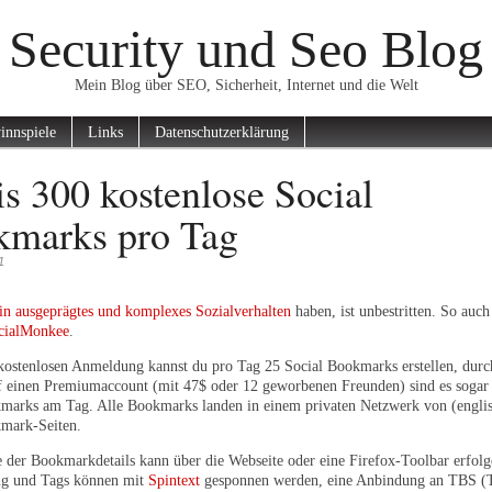
Security und Seo Blog
Mein Blog über SEO, Sicherheit, Internet und die Welt
innspiele
Links
Datenschutzerklärung
is 300 kostenlose Social
marks pro Tag
1
in ausgeprägtes und komplexes Sozialverhalten
haben, ist unbestritten. So auch
cialMonkee
.
kostenlosen Anmeldung kannst du pro Tag 25 Social Bookmarks erstellen, durc
 einen Premiumaccount (mit 47$ oder 12 geworbenen Freunden) sind es sogar
marks am Tag. Alle Bookmarks landen in einem privaten Netzwerk von (engli
mark-Seiten.
 der Bookmarkdetails kann über die Webseite oder eine Firefox-Toolbar erfolge
ng und Tags können mit
Spintext
gesponnen werden, eine Anbindung an TBS (