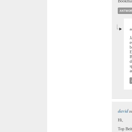
Bookmar
ANTWOR
a
J
e
b
E
B
d
s
a
david
zu
Hi,
Top Bei