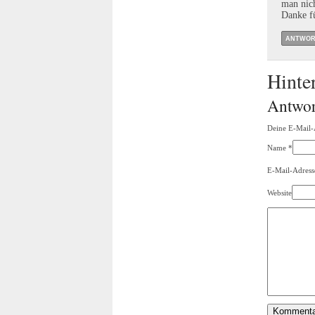
man nich
Danke fü
ANTWOR
Hinte
Antwor
Deine E-Mail-A
Name
*
E-Mail-Adress
Website