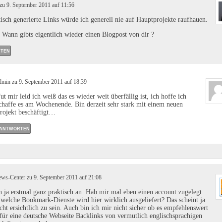
zu 9. September 2011 auf 11:56
sch generierte Links würde ich generell nie auf Hauptprojekte raufhauen.
ann gibts eigentlich wieder einen Blogpost von dir ?
TEN
dmin zu 9. September 2011 auf 18:39
ut mir leid ich weiß das es wieder weit überfällig ist, ich hoffe ich
chaffe es am Wochenende. Bin derzeit sehr stark mit einem neuen
rojekt beschäftigt…
ANTWORTEN
ws-Center zu 9. September 2011 auf 21:08
h ja erstmal ganz praktisch an. Hab mir mal eben einen account zugelegt.
welche Bookmark-Dienste wird hier wirklich ausgeliefert? Das scheint ja
cht ersichtlich zu sein. Auch bin ich mir nicht sicher ob es empfehlenswert
h für eine deutsche Webseite Backlinks von vermutlich englischsprachigen