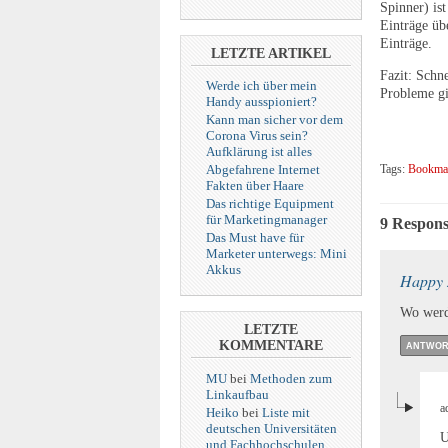
Spinner) is
Einträge üb
Einträge.
LETZTE ARTIKEL
Fazit: Schn
Werde ich über mein
Probleme gi
Handy ausspioniert?
Kann man sicher vor dem
Corona Virus sein?
Aufklärung ist alles
Abgefahrene Internet
Tags:
Bookma
Fakten über Haare
Das richtige Equipment
für Marketingmanager
9 Respons
Das Must have für
Marketer unterwegs: Mini
Akkus
Happy 
Wo werd
LETZTE
KOMMENTARE
ANTWOR
MU
bei
Methoden zum
Linkaufbau
a
Heiko
bei
Liste mit
deutschen Universitäten
U
und Fachhochschulen