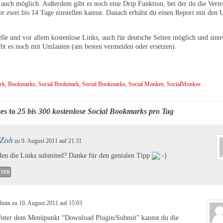
t auch möglich. Außerdem gibt es noch eine Drip Funktion, bei der du die Verte
er zwei bis 14 Tage einstellen kannst. Danach erhälst du einen Report mit den U
elle und vor allem kostenlose Links, auch für deutsche Seiten möglich und sinn
bt es noch mit Umlauten (am besten vermeiden oder ersetzen).
rk
,
Bookmarks
,
Social Bookmark
,
Social Bookmarks
,
Social Monkee
,
SocialMonkee
es to
25 bis 300 kostenlose Social Bookmarks pro Tag
Zish
zu 9. August 2011 auf 21:31
en die Links submited? Danke für den genialen Tipp
TEN
dmin zu 10. August 2011 auf 15:03
nter dem Menüpunkt “Download Plugin/Submit” kannst du die