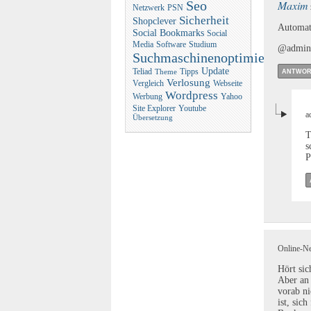
Maxim
Seo
Netzwerk
PSN
Sicherheit
Shopclever
Automati
Social Bookmarks
Social
Media
Software
Studium
@admin W
Suchmaschinenoptimierung
Update
Teliad
Tipps
ANTWOR
Theme
Verlosung
Vergleich
Webseite
Wordpress
Werbung
Yahoo
Site Explorer
Youtube
a
Übersetzung
T
s
P
Online-Ne
Hört sic
Aber an 
vorab ni
ist, sic