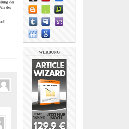
ilung der
rls der
voll.
WERBUNG