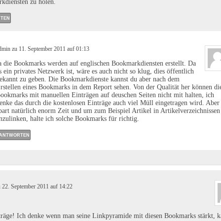
kdiensten zu holen.
TEN
dmin zu 11. September 2011 auf 01:13
a die Bookmarks werden auf englischen Bookmarkdiensten erstellt. Da
s ein privates Netzwerk ist, wäre es auch nicht so klug, dies öffentlich
ekannt zu geben. Die Bookmarkdienste kannst du aber nach dem
rstellen eines Bookmarks in dem Report sehen. Von der Qualität her können di
ookmarks mit manuellen Einträgen auf deuschen Seiten nicht mit halten, ich
enke das durch die kostenlosen Einträge auch viel Müll eingetragen wird. Aber
part natürlich enorm Zeit und um zum Beispiel Artikel in Artikelverzeichnissen
nzulinken, halte ich solche Bookmarks für richtig.
ANTWORTEN
 22. September 2011 auf 14:22
träge! Ich denke wenn man seine Linkpyramide mit diesen Bookmarks stärkt, 