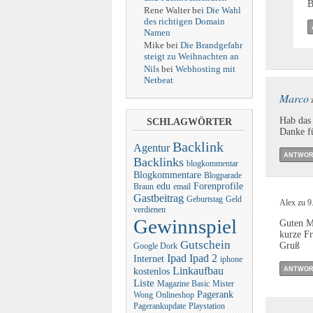
B
Rene Walter bei
Die Wahl
des richtigen Domain
Namen
Mike bei
Die Brandgefahr
steigt zu Weihnachten an
Nils
bei
Webhosting mit
Netbeat
Marco
z
Hab das 
SCHLAGWÖRTER
Danke f
Backlink
Agentur
ANTWOR
Backlinks
blogkommentar
Blogkommentare
Blogparade
edu
Forenprofile
Braun
email
Gastbeitrag
Geburtstag
Geld
Alex zu 9
verdienen
Gewinnspiel
Guten M
kurze Fr
Gutschein
Gruß
Google Dork
Ipad
Ipad 2
Internet
iphone
Linkaufbau
ANTWOR
kostenlos
Liste
Magazine Basic
Mister
Pagerank
Wong
Onlineshop
Pagerankupdate
Playstation