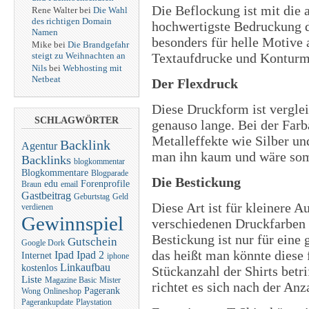
Die Beflockung ist mit die 
Rene Walter bei
Die Wahl
des richtigen Domain
hochwertigste Bedruckung di
Namen
besonders für helle Motive 
Mike bei
Die Brandgefahr
steigt zu Weihnachten an
Textaufdrucke und Konturmo
Nils
bei
Webhosting mit
Netbeat
Der Flexdruck
Diese Druckform ist vergle
SCHLAGWÖRTER
genauso lange. Bei der Far
Metalleffekte wie Silber un
Backlink
Agentur
man ihn kaum und wäre som
Backlinks
blogkommentar
Blogkommentare
Blogparade
Die Bestickung
edu
Forenprofile
Braun
email
Gastbeitrag
Geburtstag
Geld
Diese Art ist für kleinere A
verdienen
Gewinnspiel
verschiedenen Druckfarben 
Bestickung ist nur für eine
Gutschein
Google Dork
das heißt man könnte diese 
Ipad
Ipad 2
Internet
iphone
Linkaufbau
kostenlos
Stückanzahl der Shirts betr
Liste
Magazine Basic
Mister
richtet es sich nach der An
Pagerank
Wong
Onlineshop
Pagerankupdate
Playstation