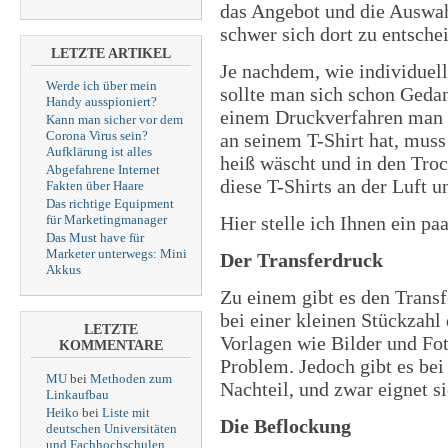
das Angebot und die Auswahl
schwer sich dort zu entsche
LETZTE ARTIKEL
Je nachdem, wie individuell
Werde ich über mein
sollte man sich schon Ged
Handy ausspioniert?
einem Druckverfahren man 
Kann man sicher vor dem
Corona Virus sein?
an seinem T-Shirt hat, muss
Aufklärung ist alles
heiß wäscht und in den Troc
Abgefahrene Internet
diese T-Shirts an der Luft u
Fakten über Haare
Das richtige Equipment
Hier stelle ich Ihnen ein p
für Marketingmanager
Das Must have für
Marketer unterwegs: Mini
Der Transferdruck
Akkus
Zu einem gibt es den Transf
bei einer kleinen Stückzahl
LETZTE
Vorlagen wie Bilder und Fot
KOMMENTARE
Problem. Jedoch gibt es be
MU
bei
Methoden zum
Nachteil, und zwar eignet si
Linkaufbau
Heiko
bei
Liste mit
Die Beflockung
deutschen Universitäten
und Fachhochschulen