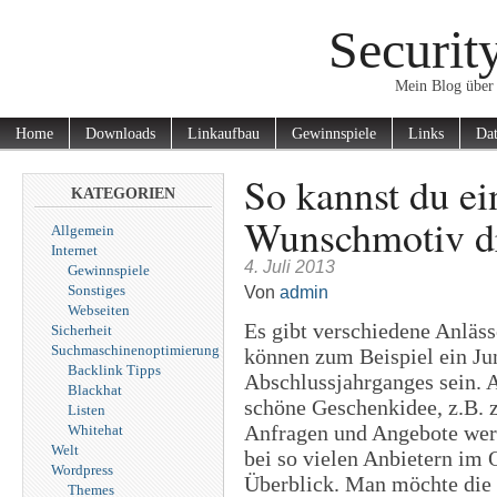
Securit
Mein Blog über 
Home
Downloads
Linkaufbau
Gewinnspiele
Links
Dat
So kannst du ei
KATEGORIEN
Wunschmotiv dr
Allgemein
Internet
4. Juli 2013
Gewinnspiele
Sonstiges
Von
admin
Webseiten
Es gibt verschiedene Anläs
Sicherheit
Suchmaschinenoptimierung
können zum Beispiel ein Jun
Backlink Tipps
Abschlussjahrganges sein. A
Blackhat
schöne Geschenkidee, z.B. z
Listen
Anfragen und Angebote werd
Whitehat
Welt
bei so vielen Anbietern im 
Wordpress
Überblick. Man möchte die b
Themes