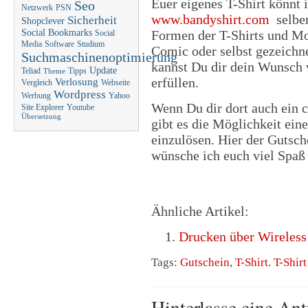
Euer eigenes T-Shirt könnt 
Seo
Netzwerk
PSN
www.bandyshirt.com
selber
Sicherheit
Shopclever
Formen der T-Shirts und Mot
Social Bookmarks
Social
Media
Software
Studium
Comic oder selbst gezeichne
Suchmaschinenoptimierung
kannst Du dir dein Wunsch 
Update
Teliad
Tipps
Theme
erfüllen.
Verlosung
Vergleich
Webseite
Wordpress
Werbung
Yahoo
Wenn Du dir dort auch ein 
Site Explorer
Youtube
Übersetzung
gibt es die Möglichkeit ein
einzulösen. Hier der Gutsc
wünsche ich euch viel Spaß 
Ähnliche Artikel:
Drucken über Wireles
Tags:
Gutschein
,
T-Shirt. T-Shir
Hinterlasse eine An