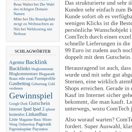
Das strukturierte und sehr
Rene Walter bei
Die Wahl
Kunden sehr einfach zum Be
des richtigen Domain
Namen
Kunde sofort ob es verfügbar
Mike bei
Die Brandgefahr
wenigen Klicks ist die Best
steigt zu Weihnachten an
persönliche Wunschobjekt i
Nils
bei
Webhosting mit
Netbeat
ComTech durch einen exzell
schnelle Lieferungen in die
99 Euro ist zudem auch noch
SCHLAGWÖRTER
doppelt mit dem Gutschein.
Backlink
Agentur
Herausragend ist auch, das
Backlinks
blogkommentar
wurde und mit sehr gut abge
Blogkommentare
Blogparade
edu
Forenprofile
Braun
email
Sternen, eine wirklich atem
Gastbeitrag
Geburtstag
Geld
Shops erreichen. Gerade in d
verdienen
Gewinnspiel
Kauf im Internet sicher ge
bekommt, die man kauft. Le
Gutschein
Google Dork
unterwegs, wozu ComTech je
Ipad
Ipad 2
Internet
iphone
Linkaufbau
kostenlos
Also worauf warten? ComTec
Liste
Magazine Basic
Mister
Pagerank
Wong
Onlineshop
fordert. Super Auswahl, kla
Pagerankupdate
Playstation