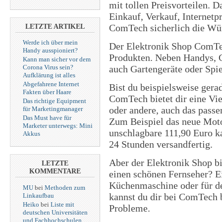
mit tollen Preisvorteilen. 
Einkauf, Verkauf, Internet
ComTech sicherlich die Wün
LETZTE ARTIKEL
Werde ich über mein
Der Elektronik Shop ComTec
Handy ausspioniert?
Produkten. Neben Handys, C
Kann man sicher vor dem
auch Gartengeräte oder Spi
Corona Virus sein?
Aufklärung ist alles
Abgefahrene Internet
Bist du beispielsweise ger
Fakten über Haare
ComTech bietet dir eine Vie
Das richtige Equipment
oder andere, auch das passe
für Marketingmanager
Das Must have für
Zum Beispiel das neue Moto
Marketer unterwegs: Mini
unschlagbare 111,90 Euro kau
Akkus
24 Stunden versandfertig.
Aber der Elektronik Shop bi
LETZTE
KOMMENTARE
einen schönen Fernseher? 
Küchenmaschine oder für de
MU
bei
Methoden zum
kannst du dir bei ComTech 
Linkaufbau
Heiko
bei
Liste mit
Probleme.
deutschen Universitäten
und Fachhochschulen