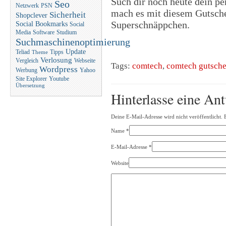
Such dir noch heute dein p
Seo
Netzwerk
PSN
mach es mit diesem Gutsche
Sicherheit
Shopclever
Superschnäppchen.
Social Bookmarks
Social
Media
Software
Studium
Suchmaschinenoptimierung
Update
Teliad
Tipps
Theme
Verlosung
Vergleich
Webseite
Tags:
comtech
,
comtech gutsche
Wordpress
Werbung
Yahoo
Site Explorer
Youtube
Übersetzung
Hinterlasse eine An
Deine E-Mail-Adresse wird nicht veröffentlicht. 
Name
*
E-Mail-Adresse
*
Website