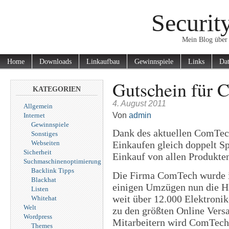
Securit
Mein Blog über 
Home
Downloads
Linkaufbau
Gewinnspiele
Links
Dat
Gutschein für 
KATEGORIEN
4. August 2011
Allgemein
Von
admin
Internet
Gewinnspiele
Dank des aktuellen ComTech
Sonstiges
Webseiten
Einkaufen gleich doppelt S
Sicherheit
Einkauf von allen Produkten
Suchmaschinenoptimierung
Backlink Tipps
Die Firma ComTech wurde i
Blackhat
einigen Umzügen nun die Ha
Listen
weit über 12.000 Elektronik
Whitehat
Welt
zu den größten Online Vers
Wordpress
Mitarbeitern wird ComTech 
Themes