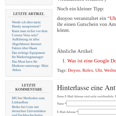
Noch ein kleiner Tipp:
LETZTE ARTIKEL
dooyoo veranstaltet ein
“Uh
Werde ich über mein
ihr einen Gutschein von A
Handy ausspioniert?
könnt.
Kann man sicher vor dem
Corona Virus sein?
Aufklärung ist alles
Abgefahrene Internet
Fakten über Haare
Ähnliche Artikel:
Das richtige Equipment
für Marketingmanager
Was ist eine Google D
Das Must have für
Marketer unterwegs: Mini
Tags:
Doyoo
,
Rolex
,
Uhr
,
Weihn
Akkus
Hinterlasse eine An
LETZTE
KOMMENTARE
Deine E-Mail-Adresse wird nicht veröffentlicht. 
MU
bei
Methoden zum
Linkaufbau
Name
*
Heiko
bei
Liste mit
deutschen Universitäten
E-Mail-Adresse
*
und Fachhochschulen