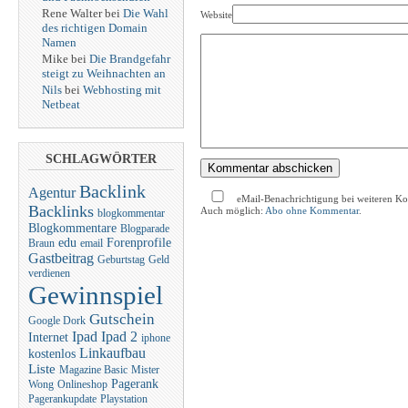
Rene Walter bei
Die Wahl
Website
des richtigen Domain
Namen
Mike bei
Die Brandgefahr
steigt zu Weihnachten an
Nils
bei
Webhosting mit
Netbeat
SCHLAGWÖRTER
Backlink
Agentur
eMail-Benachrichtigung bei weiteren K
Backlinks
Auch möglich:
Abo ohne Kommentar
.
blogkommentar
Blogkommentare
Blogparade
edu
Forenprofile
Braun
email
Gastbeitrag
Geburtstag
Geld
verdienen
Gewinnspiel
Gutschein
Google Dork
Ipad
Ipad 2
Internet
iphone
Linkaufbau
kostenlos
Liste
Magazine Basic
Mister
Pagerank
Wong
Onlineshop
Pagerankupdate
Playstation