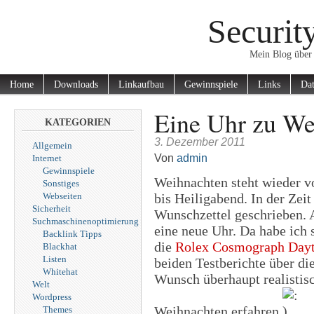
Securit
Mein Blog über 
Home
Downloads
Linkaufbau
Gewinnspiele
Links
Dat
Eine Uhr zu We
KATEGORIEN
3. Dezember 2011
Allgemein
Von
admin
Internet
Gewinnspiele
Weihnachten steht wieder v
Sonstiges
Webseiten
bis Heiligabend. In der Zei
Sicherheit
Wunschzettel geschrieben. 
Suchmaschinenoptimierung
eine neue Uhr. Da habe ich 
Backlink Tipps
die
Rolex Cosmograph Day
Blackhat
Listen
beiden Testberichte über die
Whitehat
Wunsch überhaupt realistisc
Welt
Wordpress
Weihnachten erfahren
Themes