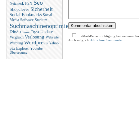
Seo
Netzwerk
PSN
Sicherheit
Shopclever
Social Bookmarks
Social
Media
Software
Studium
Suchmaschinenoptimierung
Update
Teliad
Tipps
Theme
eMail-Benachrichtigung bei weiteren K
Verlosung
Vergleich
Webseite
Auch möglich:
Abo ohne Kommentar
.
Wordpress
Werbung
Yahoo
Site Explorer
Youtube
Übersetzung