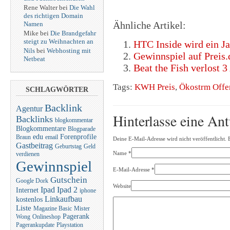
Rene Walter bei
Die Wahl
des richtigen Domain
Ähnliche Artikel:
Namen
Mike bei
Die Brandgefahr
steigt zu Weihnachten an
HTC Inside wird ein Ja
Nils
bei
Webhosting mit
Gewinnspiel auf Preis.
Netbeat
Beat the Fish verlost
Tags:
KWH Preis
,
Ökostrm Offe
SCHLAGWÖRTER
Backlink
Agentur
Hinterlasse eine An
Backlinks
blogkommentar
Blogkommentare
Blogparade
edu
Forenprofile
Braun
email
Deine E-Mail-Adresse wird nicht veröffentlicht. 
Gastbeitrag
Geburtstag
Geld
Name
*
verdienen
Gewinnspiel
E-Mail-Adresse
*
Gutschein
Google Dork
Website
Ipad
Ipad 2
Internet
iphone
Linkaufbau
kostenlos
Liste
Magazine Basic
Mister
Pagerank
Wong
Onlineshop
Pagerankupdate
Playstation