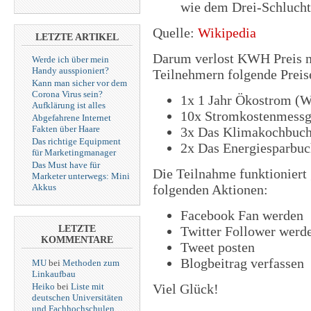
wie dem Drei-Schluch
Quelle:
Wikipedia
LETZTE ARTIKEL
Darum verlost KWH Preis no
Werde ich über mein
Handy ausspioniert?
Teilnehmern folgende Preis
Kann man sicher vor dem
Corona Virus sein?
1x 1 Jahr Ökostrom (W
Aufklärung ist alles
10x Stromkostenmessg
Abgefahrene Internet
Fakten über Haare
3x Das Klimakochbuc
Das richtige Equipment
2x Das Energiesparbu
für Marketingmanager
Das Must have für
Die Teilnahme funktioniert
Marketer unterwegs: Mini
folgenden Aktionen:
Akkus
Facebook Fan werden
Twitter Follower werd
LETZTE
KOMMENTARE
Tweet posten
Blogbeitrag verfassen
MU
bei
Methoden zum
Linkaufbau
Heiko
bei
Liste mit
Viel Glück!
deutschen Universitäten
und Fachhochschulen