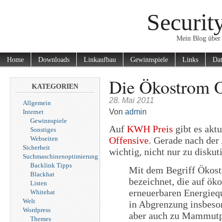
Securit
Mein Blog über 
Home
Downloads
Linkaufbau
Gewinnspiele
Links
Dat
Die Ökostrom O
KATEGORIEN
28. Mai 2011
Allgemein
Von
admin
Internet
Gewinnspiele
Auf
KWH Preis
gibt es aktu
Sonstiges
Webseiten
Offensive
. Gerade nach der
Sicherheit
wichtig, nicht nur zu diskut
Suchmaschinenoptimierung
Backlink Tipps
Mit dem Begriff Ökost
Blackhat
bezeichnet, die auf ök
Listen
erneuerbaren Energiequ
Whitehat
Welt
in Abgrenzung insbeson
Wordpress
aber auch zu Mammutpr
Themes