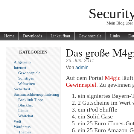
Securit
Mein Blog über 
Home
Downloads
Linkaufbau
Gewinnspiele
Links
Dat
Das große M4g
KATEGORIEN
26. Juni 2011
Allgemein
Von
admin
Internet
Gewinnspiele
Auf dem Portal
M4gic
läuft
Sonstiges
Webseiten
Gewinnspiel
. Zu gewinnen g
Sicherheit
Suchmaschinenoptimierung
ein signiertes Bayern-
Backlink Tipps
2 Gutscheine im Wert 
Blackhat
ein iPod Shuffle
Listen
ein Solid Case
Whitehat
Welt
ein 25 Euro iTunes-Gu
Wordpress
ein 25 Euro Amazon-G
Themes