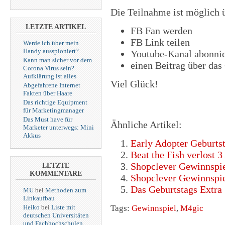
Die Teilnahme ist möglich 
LETZTE ARTIKEL
FB Fan werden
FB Link teilen
Werde ich über mein
Handy ausspioniert?
Youtube-Kanal abonni
Kann man sicher vor dem
einen Beitrag über das
Corona Virus sein?
Aufklärung ist alles
Viel Glück!
Abgefahrene Internet
Fakten über Haare
Das richtige Equipment
für Marketingmanager
Das Must have für
Ähnliche Artikel:
Marketer unterwegs: Mini
Akkus
Early Adopter Geburts
Beat the Fish verlost
Shopclever Gewinnspie
LETZTE
KOMMENTARE
Shopclever Gewinnspi
Das Geburtstags Extra
MU
bei
Methoden zum
Linkaufbau
Heiko
bei
Liste mit
Tags:
Gewinnspiel
,
M4gic
deutschen Universitäten
und Fachhochschulen