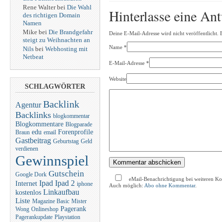
Rene Walter bei
Die Wahl
Hinterlasse eine An
des richtigen Domain
Namen
Mike bei
Die Brandgefahr
Deine E-Mail-Adresse wird nicht veröffentlicht. 
steigt zu Weihnachten an
Name
*
Nils
bei
Webhosting mit
Netbeat
E-Mail-Adresse
*
Website
SCHLAGWÖRTER
Backlink
Agentur
Backlinks
blogkommentar
Blogkommentare
Blogparade
edu
Forenprofile
Braun
email
Gastbeitrag
Geburtstag
Geld
verdienen
Gewinnspiel
Gutschein
Google Dork
eMail-Benachrichtigung bei weiteren K
Ipad
Ipad 2
Internet
iphone
Auch möglich:
Abo ohne Kommentar
.
Linkaufbau
kostenlos
Liste
Magazine Basic
Mister
Pagerank
Wong
Onlineshop
Pagerankupdate
Playstation