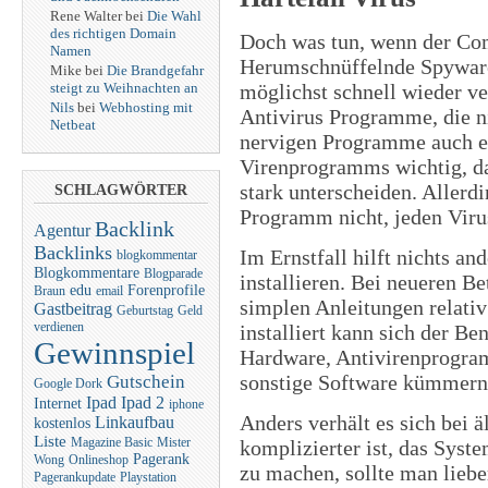
Rene Walter bei
Die Wahl
des richtigen Domain
Doch was tun, wenn der Com
Namen
Herumschnüffelnde Spyware
Mike bei
Die Brandgefahr
möglichst schnell wieder ve
steigt zu Weihnachten an
Nils
bei
Webhosting mit
Antivirus Programme, die ni
Netbeat
nervigen Programme auch en
Virenprogramms wichtig, da
stark unterscheiden. Allerdi
SCHLAGWÖRTER
Programm nicht, jeden Viru
Backlink
Agentur
Backlinks
Im Ernstfall hilft nichts an
blogkommentar
Blogkommentare
Blogparade
installieren. Bei neueren B
edu
Forenprofile
Braun
email
simplen Anleitungen relativ
Gastbeitrag
Geburtstag
Geld
verdienen
installiert kann sich der Be
Gewinnspiel
Hardware, Antivirenprogra
sonstige Software kümmern
Gutschein
Google Dork
Ipad
Ipad 2
Internet
iphone
Anders verhält es sich bei ä
Linkaufbau
kostenlos
Liste
Magazine Basic
Mister
komplizierter ist, das Syst
Pagerank
Wong
Onlineshop
zu machen, sollte man liebe
Pagerankupdate
Playstation