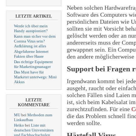
Neben solchen Hardwarefrag
Software des Computers wic
LETZTE ARTIKEL
persönlichen Dateien wie Ur
Werde ich über mein
sollten sie mit Vorsicht beh
Handy ausspioniert?
gelöscht werden oder an nur
Kann man sicher vor dem
Corona Virus sein?
andererseits muss der Comp
Aufklärung ist alles
gewappnet sein. Ein Compute
Abgefahrene Internet
den andere möglicherweise Z
Fakten über Haare
Das richtige Equipment
für Marketingmanager
Support bei Fragen
Das Must have für
Marketer unterwegs: Mini
Irgendwann kommt bei jede
Akkus
ausgeht, raucht oder einfac
solchen Fällen sind Laien m
LETZTE
ist, sich beim Kabelsalat i
KOMMENTARE
zurechtzufinden. Für eine
C
MU
bei
Methoden zum
die das Problem schnell fin
Linkaufbau
werden sollte.
Heiko
bei
Liste mit
deutschen Universitäten
Härtefall Virus
und Fachhochschulen