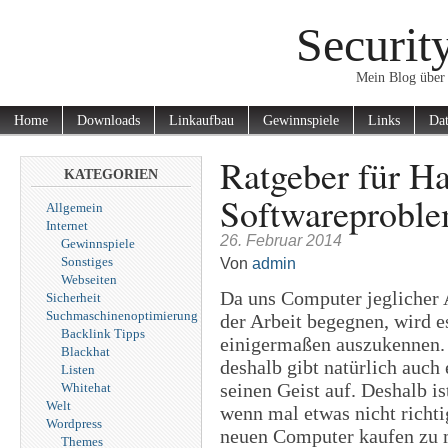
Securit
Mein Blog über 
Home
Downloads
Linkaufbau
Gewinnspiele
Links
Dat
Ratgeber für H
KATEGORIEN
Softwareprobl
Allgemein
Internet
26. Februar 2014
Gewinnspiele
Sonstiges
Von
admin
Webseiten
Da uns Computer jeglicher A
Sicherheit
Suchmaschinenoptimierung
der Arbeit begegnen, wird e
Backlink Tipps
einigermaßen auszukennen. 
Blackhat
deshalb gibt natürlich auch
Listen
seinen Geist auf. Deshalb is
Whitehat
Welt
wenn mal etwas nicht richti
Wordpress
neuen Computer kaufen zu 
Themes