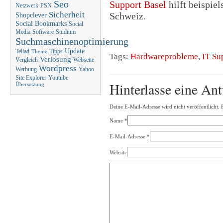
Support Basel
hilft beispie
Seo
Netzwerk
PSN
Sicherheit
Schweiz.
Shopclever
Social Bookmarks
Social
Media
Software
Studium
Suchmaschinenoptimierung
Update
Teliad
Tipps
Theme
Tags:
Hardwareprobleme
,
IT Su
Verlosung
Vergleich
Webseite
Wordpress
Werbung
Yahoo
Site Explorer
Youtube
Hinterlasse eine An
Übersetzung
Deine E-Mail-Adresse wird nicht veröffentlicht. 
Name
*
E-Mail-Adresse
*
Website