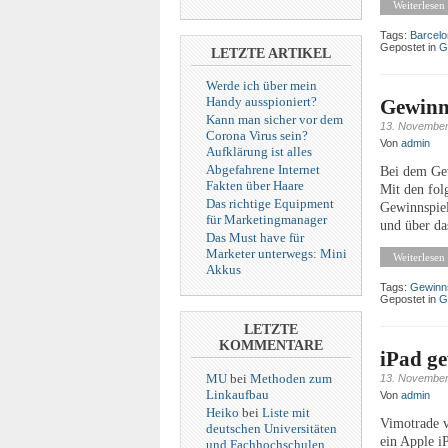
Weiterlesen
Tags:
Barcel
Gepostet in
G
LETZTE ARTIKEL
Werde ich über mein
Handy ausspioniert?
Gewinn
Kann man sicher vor dem
13. November
Corona Virus sein?
Von
admin
Aufklärung ist alles
Abgefahrene Internet
Bei dem Gew
Fakten über Haare
Mit den fol
Das richtige Equipment
Gewinnspiel
für Marketingmanager
und über da
Das Must have für
Marketer unterwegs: Mini
Weiterlesen
Akkus
Tags:
Gewinns
Gepostet in
G
LETZTE
KOMMENTARE
iPad g
MU
bei
Methoden zum
13. November
Linkaufbau
Von
admin
Heiko
bei
Liste mit
Vimotrade v
deutschen Universitäten
ein Apple i
und Fachhochschulen