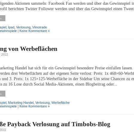
olgenden Aktionen sammeln: Facebook Fan werden und über das Gewinnspiel i
ofil berichten Twitter Follower werden und über das Gewinnspiel einen Tweet.
 »
piel
,
Ipad
,
Verlosung
,
Vimotrade
ewinnspiele
|
Keine Kommentare »
ung von Werbeflächen
 2011
rketing Handel hat sich für ein Gewinnspiel besondere Preise einfallen lassen.
erden drei Werbeflächen auf der eigenen Seite verlost: Preis: 1x 468×60-Werb
 und 3. Preis: 1x 125×125-Werbefläche in der Sidebar Um seine Chancen zu e
s zu 16 Lose durch Social Media-Aktionen, einen Blogbeitrag oder...
 »
piel
,
Marketing Handel
,
Verlosung
,
Werbefläche
ewinnspiele
|
Keine Kommentare »
oße Payback Verlosung auf Timbobs-Blog
2011