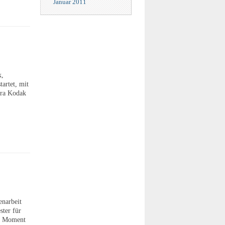
Januar 2011
k,
artet, mit
era Kodak
enarbeit
ster für
im Moment